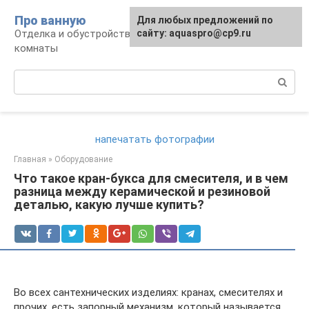
Перейти
Про ванную
Для любых предложений по
к
Отделка и обустройство современной ванной
сайту: aquaspro@cp9.ru
контенту
комнаты
Поиск:
напечатать фотографии
Главная
»
Оборудование
Что такое кран-букса для смесителя, и в чем
разница между керамической и резиновой
деталью, какую лучше купить?
Во всех сантехнических изделиях: кранах, смесителях и
прочих, есть запорный механизм, который называется