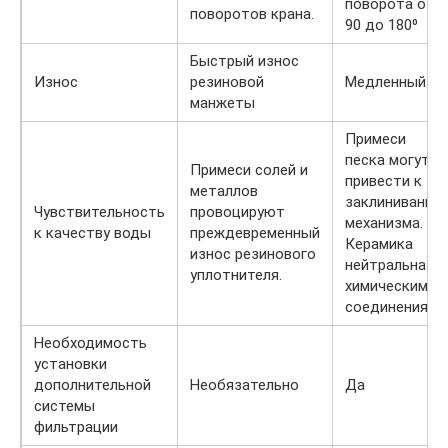
поворота от
поворотов крана.
90 до 180⁰
Быстрый износ
Износ
резиновой
Медленный
манжеты
Примеси
песка могут
Примеси солей и
привести к
металлов
заклиниванию
Чувствительность
провоцируют
механизма.
к качеству воды
преждевременный
Керамика
износ резинового
нейтральна к
уплотнителя.
химическим
соединениям.
Необходимость
установки
дополнительной
Необязательно
Да
системы
фильтрации