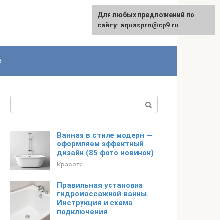
Для любых предложений по
сайту: aquaspro@cp9.ru
е
Поиск:
Ванная в стиле модерн —
оформляем эффектный
дизайн (85 фото новинок)
Красота
Правильная установка
гидромассажной ванны.
Инструкция и схема
подключения