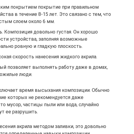
аким покрытием покрытие при правильном
ства в течение 8-15 лет. Это связано с тем, что
стым слоем около 6 мм.
ь. Композиция довольно густая. Он хорошо
ости устройства, заполняя возможные
еально ровную и гладкую плоскость.
окая скорость нанесения жидкого акрила.
рый позволяет выполнять работу даже в домах,
 пожилые люди.
включает время высыхания композиции. Обычно
ение которых не рекомендуется даже
то мусор, частицы пыли или вода, случайно
ут ее разрушить.
есения акрила методом заливки, это довольно
ются определенные навыки композиции