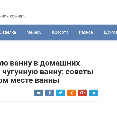
анной комнаты
Отделка
Мебель
Красота
Разное
Друго
ную ванну в домашних
ь чугунную ванну: советы
бом месте ванны