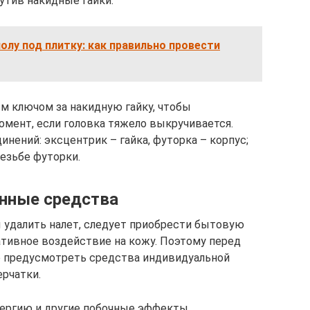
утив накидные гайки.
полу под плитку: как правильно провести
м ключом за накидную гайку, чтобы
ент, если головка тяжело выкручивается.
нений: эксцентрик – гайка, футорка – корпус;
езьбе футорки.
нные средства
 удалить налет, следует приобрести бытовую
ативное воздействие на кожу. Поэтому перед
о предусмотреть средства индивидуальной
ерчатки.
ергию и другие побочные эффекты.