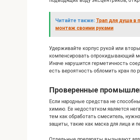
подводящих воду эксцентриков, откр
Читайте также:
Трап для душа в 
монтаж своими руками
Удерживайте корпус рукой или вторы
компенсировать опрокидывающий мом
Иначе нарушится герметичность соеди
есть вероятность обломить кран по р
Проверенные промышле
Если народные средства не способны
химию. Ее недостатком является нег
тем как обработать смеситель, нужн
защиты, такие как маска для лица и п
Отдельные препараты вызывают алл