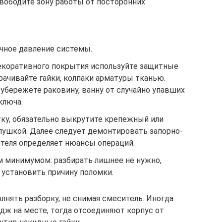
вободите зону работы от посторонних
очное давление системы.
екоративного покрытия используйте защитные
орачивайте гайки, колпаки арматуры тканью.
убережете раковину, ванну от случайно упавших
ключа.
тку, обязательно выкрутите крепежный или
лушкой. Далее следует демонтировать запорно-
ителя определяет нюансы операций.
 минимумом: разбирать лишнее не нужно,
 установить причину поломки.
лнять разборку, не снимая смеситель. Иногда
дж на месте, тогда отсоединяют корпус от