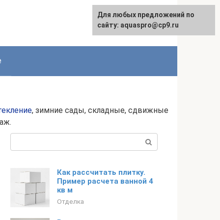
Для любых предложений по
сайту: aquaspro@cp9.ru
е
текление
, зимние сады, складные, сдвижные
аж.
Поиск:
Как рассчитать плитку.
Пример расчета ванной 4
кв м
Отделка