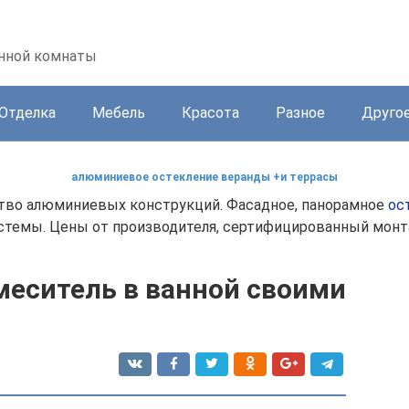
анной комнаты
Отделка
Мебель
Красота
Разное
Друго
алюминиевое остекление веранды +и террасы
тво алюминиевых конструкций. Фасадное, панорамное
ос
стемы. Цены от производителя, сертифицированный монт
меситель в ванной своими