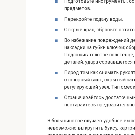
Подготовьте инструменты, ос
предметов.
Перекройте подачу воды.
Открыв кран, сбросьте остат
Во избежание повреждений д
накладки на губки ключей; об
Подложив толстое полотенце, 
деталей, удара сорвавшегося 
Перед тем как снимать рукоя
стопорный винт, скрытый заг
регулирующий узел. Тип смес
Ограничивайтесь достаточным
постарайтесь предварительно
В большинстве случаев удобнее выпо
невозможно выкрутить буксу, картри