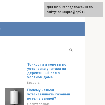
Для любых предложений по
сайту: aquaspro@cp9.ru
е
Поиск:
Тонкости и советы по
установке унитаза на
деревянный пол в
частном доме
Красота
Почему нельзя
устанавливать газовый
котел в ванной?
Оборудование