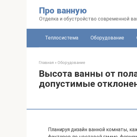
Перейти
Про ванную
к
контенту
Отделка и обустройство современной в
Теплосистема
Оборудование
Главная
»
Оборудование
Высота ванны от пола
допустимые отклонен
Планируя дизайн ванной комнаты, ка
факторов по цветовой гамме, формам