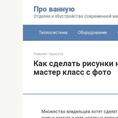
Перейти
Про ванную
к
контенту
Отделка и обустройство современной в
Теплосистема
Оборудование
Главная
»
Красота
Как сделать рисунки н
мастер класс с фото
Множество владельцев хотят сделат
жилых комнат и зала, которые должн