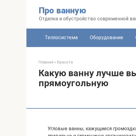
Перейти
Про ванную
к
контенту
Отделка и обустройство современной в
Теплосистема
Оборудование
Главная
»
Красота
Какую ванну лучше вы
прямоугольную
Угловые ванны, кажущиеся громоздк
правильно и гармонично организовать