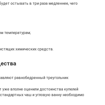
будет остывать в три раза медленнее, чего
им температурам;
истящих химических средств.
щества
тавляют равнобедренный треугольник
т уже вполне оценили достоинства купелей
стандартных чаш и угловую ванну необходимо