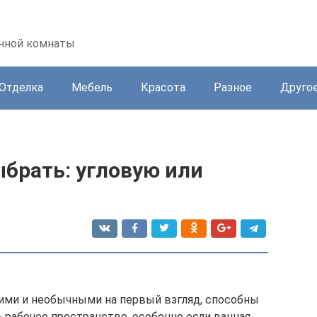
анной комнаты
Отделка
Мебель
Красота
Разное
Друго
брать: угловую или
ими и необычными на первый взгляд, способны
 рабочее пространство, особенно если ванная