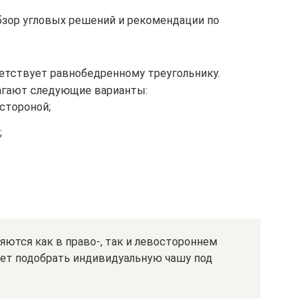
бзор угловых решений и рекомендации по
етствует равнобедренному треугольнику.
агают следующие варианты:
 стороной;
;
ются как в право-, так и левостороннем
яет подобрать индивидуальную чашу под