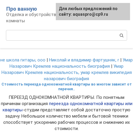
Перейти
Про ванную
Для любых предложений по
к
Отделка и обустройство современной ванной
сайту: aquaspro@cp9.ru
контенту
комнаты
Поиск:
не школа гитары, ооо
|
Николай и владимир фартушняк, r
|
Умар
Назарович Кремлев национальность биография
|
Умар
Назарович Кремлев национальность, умар кремлев википедия
назарович биография
Стоимость переезда однокомнатной квартиры во многом зависит от
перечня..
ПЕРЕЕЗД ОДНОКОМНАТНОЙ КВАРТИРЫ. По понятным
причинам организация
переезда однокомнатной квартиры или
квартиры
-студии представляет собой достаточно простую
задачу. Небольшое количество мебели и бытовой техники
способствует ускорению рабочих процессов и снижению их
стоимости.