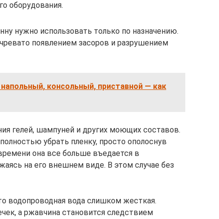
го оборудования.
нну нужно использовать только по назначению.
 чревато появлением засоров и разрушением
: напольный, консольный, приставной — как
ия гелей, шампуней и других моющих составов.
олностью убрать пленку, просто ополоснув
м времени она все больше въедается в
жаясь на его внешнем виде. В этом случае без
что водопроводная вода слишком жесткая.
ечек, а ржавчина становится следствием