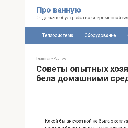
Перейти
Про ванную
к
контенту
Отделка и обустройство современной в
Теплосистема
Оборудование
Главная
»
Разное
Советы опытных хозяе
бела домашними сре
Какой бы аккуратной не была эксплуа
времени будут появляться загрязнени