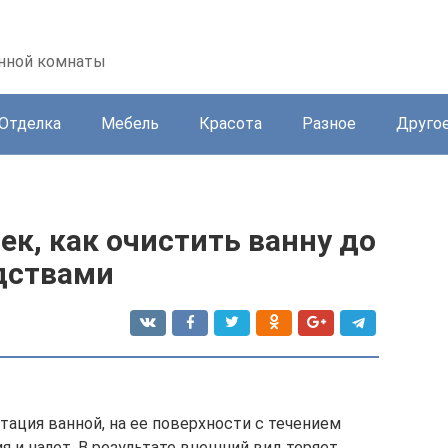
анной комнаты
Отделка
Мебель
Красота
Разное
Друго
к, как очистить ванну до
дствами
тация ванной, на ее поверхности с течением
я и налет. В результате внешний вид теряет