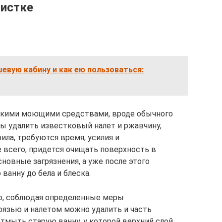
чистке
евую кабину и как ею пользоваться:
егкими моющими средствами, вроде обычного
бы удалить известковый налет и ржавчину,
ила, требуются время, усилия и
всего, придется очищать поверхность в
сновные загрязнения, а уже после этого
ванну до бела и блеска.
до, соблюдая определенные меры
рязью и налетом можно удалить и часть
тмыть старую ванну, у которой верхний слой