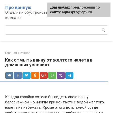
Перейти
Про ванную
Для любых предложений по
к
Отделка и обустройство современной ванной
сайту: aquaspro@cp9.ru
контенту
комнаты
Поиск:
Главная
»
Разное
Как отмыть ванну от желтого налета в
домашних условиях
Каждая хозяйка хотела бы видеть свою ванну
белоснежной, но иногда при контакте с водой желтого
налета не избежать. Кроме этого во влажной среде
любят размножаться различные грибки и плесень, что