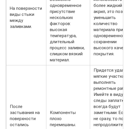
одновременное
более жидкий
На поверхности
присутствие
акрил, это позво
виды стыки
нескольких
уменьшить
между
факторов:
количество
заливками.
высокая
материала при
температура,
одновременном
длительный
сохранении
процесс заливки,
высокого качест
слишком вязкий
покрытия.
материал.
Придется удалят
мягкие участки и
выполнять
ремонтные рабо
Имейте в виду, ч
следы заплатки
После
всегда будут
застывания на
Компоненты
заметными. Если
поверхности
плохо
не сразу, то посл
остались
перемешаны.
непродолжитель