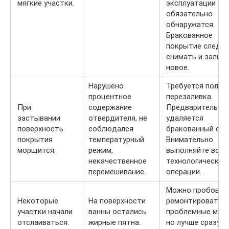
мягкие участки.
эксплуатации он
обязательно
обнаружатся.
Бракованное
покрытие следуе
снимать и залив
новое.
Нарушено
Требуется полна
процентное
перезаливка.
При
содержание
Предварительно
застывании
отвердителя, не
удаляется
поверхность
соблюдался
бракованный сло
покрытия
температурный
Внимательно
морщится.
режим,
выполняйте все
некачественное
технологические
перемешивание.
операции.
Можно пробоват
Некоторые
На поверхности
ремонтировать
участки начали
ванны остались
проблемные мест
отслаиваться.
жирные пятна.
но лучше сразу