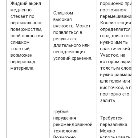
Жидкий акрил
порционно при
медленно
постоянном
Слишком
стекает по
перемешивании.
высокая
вертикальным
Консистенция
вязкость. Может
поверхностям,
определяется на
появляться в
слой покрытия
глаз, для этого
результате
слишком
нужно иметь
длительного или
толстый,
практический оп
ненадлежащих
возможен
Участок, на
условий хранения.
перерасход
котором акрил л
материала.
толстым слоем,
нужно размазать
шпателем или
кисточкой, а по
повторно его
залить.
Грубые
нарушения
Требуется
рекомендованной
перезаливка.
технологии.
Можно
Возможно
использовать