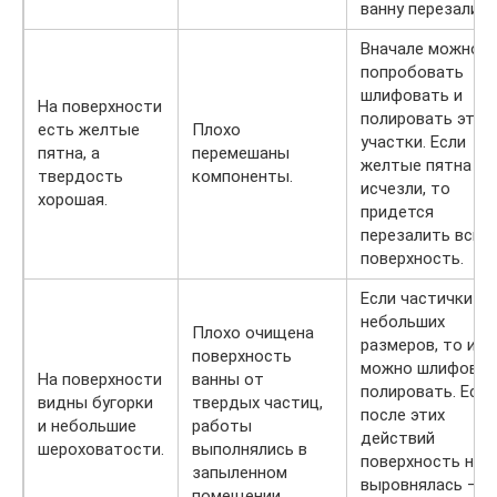
ванну перезалить
Вначале можно
попробовать
шлифовать и
На поверхности
полировать эти
есть желтые
Плохо
участки. Если
пятна, а
перемешаны
желтые пятна не
твердость
компоненты.
исчезли, то
хорошая.
придется
перезалить всю
поверхность.
Если частички
небольших
Плохо очищена
размеров, то их
поверхность
можно шлифоват
На поверхности
ванны от
полировать. Если
видны бугорки
твердых частиц,
после этих
и небольшие
работы
действий
шероховатости.
выполнялись в
поверхность не
запыленном
выровнялась –
помещении.