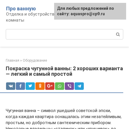
Перейти
Про ванную
Для любых предложений по
к
Отделка и обустройство современной ванной
сайту: aquaspro@cp9.ru
контенту
комнаты
Поиск:
Главная
»
Оборудование
Покраска чугунной ванны: 2 хороших варианта
— легкий и самый простой
Чугунная ванна – символ ушедшей советской эпохи,
когда каждая квартира оснащалась этим незатейливым,
простым, но добротным сантехническим прибором.
Некоторые владельцы «сталинок» или «хрущевок» до