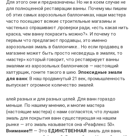
Для этого они и предназначены. Но ни в коем случае не
для полноценной реставрации ванны. Почему мы пишем
об этих самых аэрозольных баллончиках, наши мастера
часто посещают всякие строительные магазины и
частенько спрашивают ,проверки ради, «есть какая нить
краска, чем ванну покрасить можно?». И почему то
первым что предлагают продавцы, это именно
аэрозольная эмаль в баллончике… Но если продавец в
магазине может быть просто несведущь в эмалях, то
«мастер» который говорит, что реставрирует ванны
эмалями из аэрозольных баллончиков — настоящий
халтурщик, гоните такого в шею.
Эпоксидные эмали
для ванн:
В наш продвинутый 21 век, промышленность
выпускает огромное количество эмалей.
алей разных и для разных целей. Для ванн гораздо
меньше. По нашему мнению, и многие мастера
(настоящие мастера) с нами согласятся, что лучшая
эмаль для покрытия ванн существующая на нашем
рынке — это эмаль называется она «Реафлекс 50».
Внимание!!!
— Это
ЕДИНСТВЕННАЯ
эмаль для ванн,