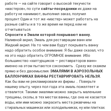
работе — на сайте говорит о высокой текучести
«мастеров», по сути
сайты-посредники
их даже на
работу не нанимают, выполнил заказ, получил
процент.Один и тот же «мастер» может работать на
разные сайты и в то же время ни перед кем не
отчитываться.
Спросите о Эмали которой покрывают ванну.
Наливной акрил, Эмаль для реставрации ванн или
Жидкий акрил. На то чем вам будут покрывать ванну
надо обратить особое внимание. Я бы даже сказал, что
на это надо обратить ОГРОМНОЕ внимание. Ибо
большинство «халтурщиков — реставраторов ванн»
именно на этом пытаются сэкономить . Сразу же скажем
прямо и без двоемыслия.
ЭМАЛЯМИ В АЭРОЗОЛЬНЫХ
БАЛЛОНЧИКАХ ВАННЫ РЕСТАВРИРОВАТЬ НЕЛЬЗЯ.
Как бы вам не рекламировали их фирмы … Поверьте
нашему опыту, через пол года эта эмаль пожелтеет и
отвалится. Такими эмалями можно закрыть маленькие
трещины, сколы, в тех местах ванны, где она не касается
воды, или ими можно закрасить места ржавчины на
стиральных машинках или холодильниках, ну или плитках.