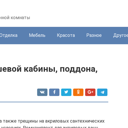
анной комнаты
Отделка
Мебель
Красота
Разное
Друго
евой кабины, поддона,
а также трещины на акриловых сантехнических
 условиях. Ремкомплект для акриловых ванн