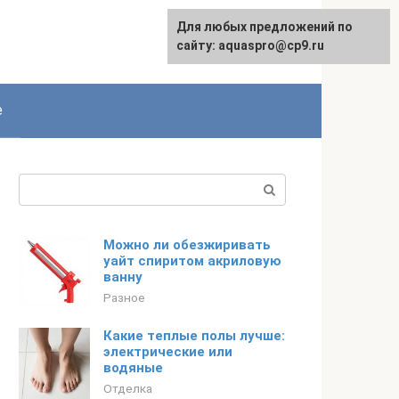
Для любых предложений по
сайту: aquaspro@cp9.ru
е
Поиск:
Можно ли обезжиривать
уайт спиритом акриловую
ванну
Разное
Какие теплые полы лучше:
электрические или
водяные
Отделка