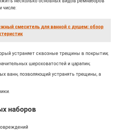
ожить несколько основных видов ремнаборов
 числе:
ежный смеситель для ванной с душем: обзор
ктеристик
торый устраняет сквозные трещины в покрытии;
начительных шероховатостей и царапин;
ых ванн, позволяющий устранять трещины, а
ики.
ых наборов
повреждений