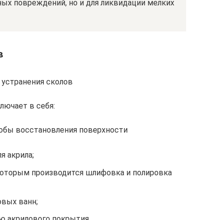
ных повреждений, но и для ликвидации мелких
в
 устранения сколов
лючает в себя:
собы восстановления поверхности
я акрила;
которым производится шлифовка и полировка
овых ванн;
ю акрилового покрытия.