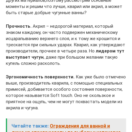
других материалов,поэтому рассмотрим основные
моменты и решим что лучше, кварил или акрил, а может
быть старые добрые чугунные ванны?
Прочность.
Акрил – недорогой материал, который
знаком каждому, он часто подвержен механическому
исцарапыванию верхнего слоя, и к тому же крошится и
трескается при сильных ударах. Кварил, как утверждают
производители, прочнее в четыре раза. Но
лидером тут
выступает чугун
, даже при большом желании такую
купель сложно расколоть.
Эргономичность поверхности.
Как уже было отмечено
выше, производитель кварила, с помощью специальных
примесей, добивается особого состояния поверхности,
которое называется Soft touch. Оно не скользкое и
приятное на ощупь, чем не могут похвастать модели из
акрила и чугуна.
Читайте также:
Ограждения для ванной и