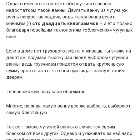
Однако именно это может обернуться главным
недостатком такой ванны. Двигать ванну из чугуна уж
очень непростая задача, ведь такая ванна весит
минимум (!)
сто двадцать килограммов
– и это только
благодаря новейшим технологиям «облегчения» чугунных
ванн.
Если в доме нет грузового лифта, а живешь ты этаже на
десятом, подумай тысячу раз перед выбором чугунной
ванны, ведь грузчикам придется отдать кругленькую
сумму просто за то, что они притащат ванну к твоим
дверям.
Теперь скажем пару слов об
эмали.
Многие, не зная, какую ванну все же выбрать, выбирают
самую блестящую.
Так вот: эмаль чугунной ванны отличается своим
блеском от всех других. Однако и ухаживать за ней надо
по-особенному, ведь некоторые моющие средства