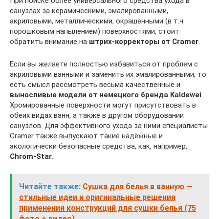
При поиске более универсального средства ухода в
санузлах за керамическими, эмалированными,
акриловыми, металлическими, окрашенными (в т.ч.
порошковым напылением) поверхностями, стоит
обратить внимание на
штрих-корректоры от Cramer
.
Если вы желаете полностью избавиться от проблем с
акриловыми ванными и заменить их эмалированными, то
есть смысл рассмотреть весьма качественные и
выносливые модели от немецкого бренда Kaldewei
.
Хромированные поверхности могут присутствовать в
обеих видах ванн, а также в другом оборудовании
санузлов. Для эффективного ухода за ними специалисты
Cramer также выпускают такие надёжные и
экологически безопасные средства, как, например,
Chrom-Star
.
Читайте также:
Сушка для белья в ванную —
стильные идеи и оригинальные решения
применения конструкций для сушки белья (75
фото + видео)