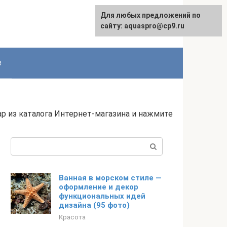
Для любых предложений по
сайту: aquaspro@cp9.ru
е
 из каталога Интернет-магазина и нажмите
Поиск:
Ванная в морском стиле —
оформление и декор
функциональных идей
дизайна (95 фото)
Красота