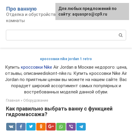
Перейти
Про ванную
Для любых предложений по
к
Отделка и обустройство современной ванной
сайту: aquaspro@cp9.ru
контенту
комнаты
Поиск:
кроссовки nike jordan 1 retro
Купить
кроссовки Nike
Air Jordan в Москве недорого: цена,
отзывы, описаниеdiskont-nike.ru. Купить кроссовки Nike Air
Jordan по приятным ценам вы можете на нашем сайте. Вас
порадует широкий ассортимент самых популярных и
востребованных моделей данной обуви.
Главная
»
Оборудование
Как правильно выбрать ванну с функцией
гидромассажа?