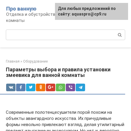
Перейти
Про ванную
Для любых предложений по
к
Отделка и обустройство современной ванной
сайту: aquaspro@cp9.ru
контенту
комнаты
Поиск:
Главная
»
Оборудование
Параметры выбора и правила установки
змеевика для ванной комнаты
Современные полотенцесушители порой похожи на
объекты авангардного искусства. Их причудливые
формы невольно привлекают взгляд, делая утилитарный
предмет изысканным аксессуаром. Но нет и, вероятно,