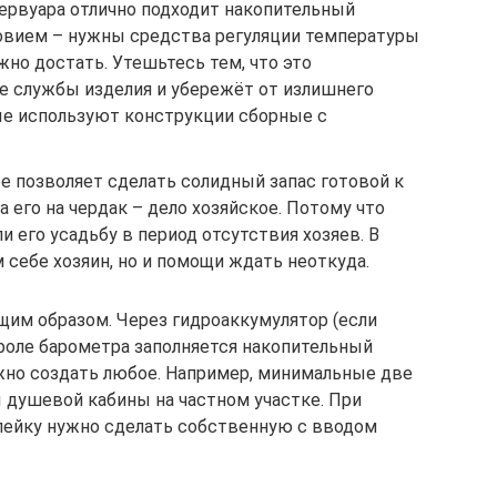
зервуара отлично подходит накопительный
ловием – нужны средства регуляции температуры
жно достать. Утешьтесь тем, что это
ке службы изделия и убережёт от излишнего
ые используют конструкции сборные с
е позволяет сделать солидный запас готовой к
 его на чердак – дело хозяйское. Потому что
ли его усадьбу в период отсутствия хозяев. В
себе хозяин, но и помощи ждать неоткуда.
щим образом. Через гидроаккумулятор (если
троле барометра заполняется накопительный
жно создать любое. Например, минимальные две
 душевой кабины на частном участке. При
лейку нужно сделать собственную с вводом