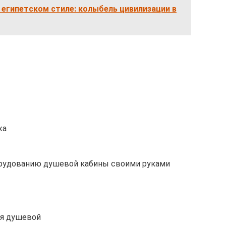
 египетском стиле: колыбель цивилизации в
жа
орудованию душевой кабины своими руками
ля душевой