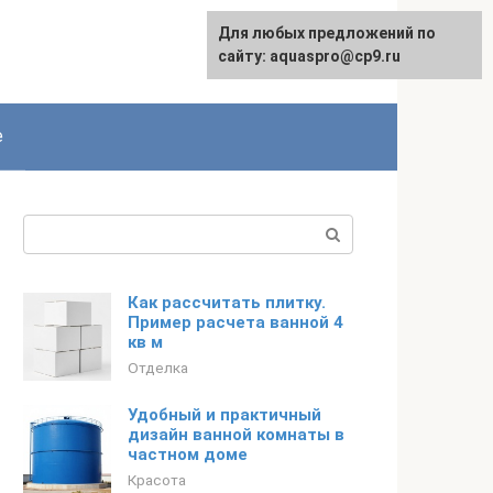
Для любых предложений по
сайту: aquaspro@cp9.ru
е
Поиск:
Как рассчитать плитку.
Пример расчета ванной 4
кв м
Отделка
Удобный и практичный
дизайн ванной комнаты в
частном доме
Красота