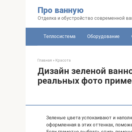
Перейти
Про ванную
к
контенту
Отделка и обустройство современной в
Теплосистема
Оборудование
Главная
»
Красота
Дизайн зеленой ванн
реальных фото приме
Зеленые цвета успокаивают и напол
оформленная в этих оттенках, поможе
Если грамотно выбрать стиль помеще