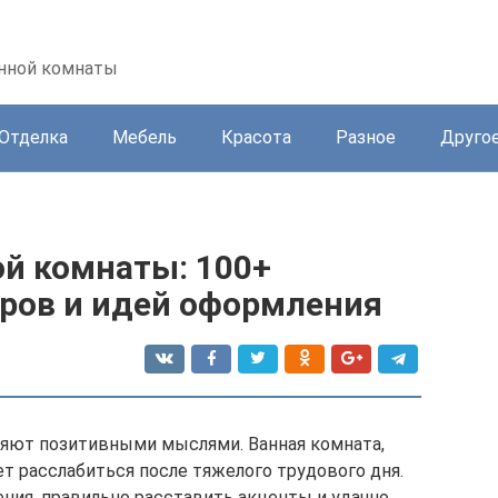
анной комнаты
Отделка
Мебель
Красота
Разное
Друго
ой комнаты: 100+
ров и идей оформления
няют позитивными мыслями. Ванная комната,
т расслабиться после тяжелого трудового дня.
ния, правильно расставить акценты и удачно