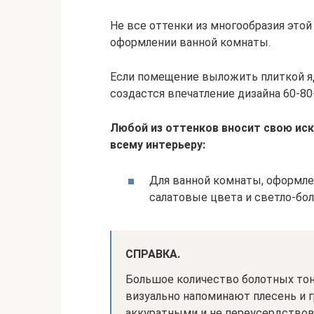
Не все оттенки из многообразия это
оформлении ванной комнаты.
Если помещение выложить плиткой яд
создастся впечатление дизайна 60-80-
Любой из оттенков вносит свою ис
всему интерьеру:
Для ванной комнаты, оформле
салатовые цвета и светло-бо
СПРАВКА.
Большое количество болотных тон
визуально напоминают плесень и г
аккуратными и не переусердствов