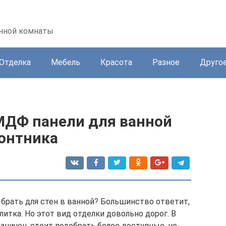
анной комнаты
Отделка
Мебель
Красота
Разное
Друго
МДФ панели для ванной
онтника
брать для стен в ванной? Большинство ответит,
литка. Но этот вид отделки довольно дорог. В
аничен, стоит подобрать более доступные, но