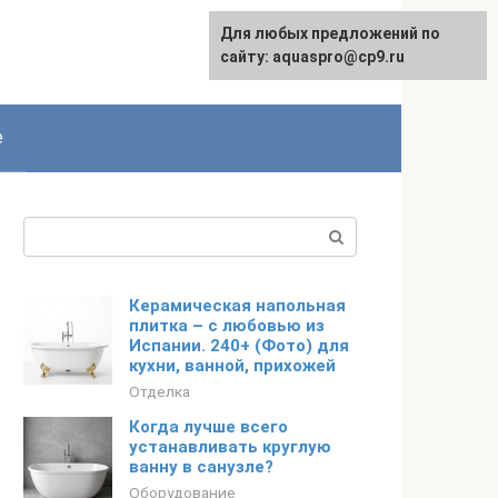
Для любых предложений по
сайту: aquaspro@cp9.ru
е
Поиск:
Керамическая напольная
плитка – с любовью из
Испании. 240+ (Фото) для
кухни, ванной, прихожей
Отделка
Когда лучше всего
устанавливать круглую
ванну в санузле?
Оборудование