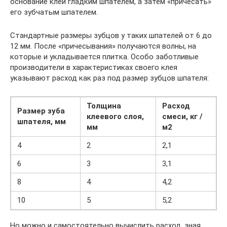
основание клей гладким шпателем, а затем «причесать»
его зубчатым шпателем.
Стандартные размеры зубцов у таких шпателей от 6 до
12 мм. После «причесывания» получаются волны, на
которые и укладывается плитка. Особо заботливые
производители в характеристиках своего клея
указывают расход как раз под размер зубцов шпателя:
Толщина
Расход
Размер зуба
клеевого слоя,
смеси, кг /
шпателя, мм
мм
м2
4
2
2,1
6
3
3,1
8
4
4,2
10
5
5,2
Но можно и самостоятельно вычислить расход, зная