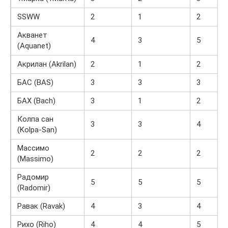
SSWW
2
1
2
Акванет
4
3
5
(Aquanet)
Акрилан (Akrilan)
2
1
2
БАС (BAS)
3
3
3
БАХ (Bach)
3
1
2
Колпа сан
3
3
4
(Kolpa-San)
Массимо
2
2
2
(Massimo)
Радомир
5
5
5
(Radomir)
Равак (Ravak)
4
3
4
Рихо (Riho)
4
4
5