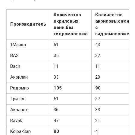
Количество
Количество
акриловых
акриловых ванн
Производитель
ванн без
с
гидромассажа
гидромассажем
1Марка
61
43
BAS
35
32
Bach
11
11
Акрилан
33
28
Радомир
105
90
Тритон
51
37
Акванет
36
33
Ravak
47
21
Kolpa-San
80
4