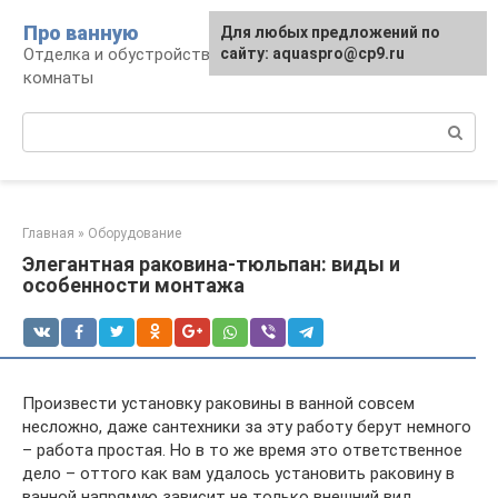
Перейти
Про ванную
Для любых предложений по
к
Отделка и обустройство современной ванной
сайту: aquaspro@cp9.ru
контенту
комнаты
Поиск:
Главная
»
Оборудование
Элегантная раковина-тюльпан: виды и
особенности монтажа
Произвести установку раковины в ванной совсем
несложно, даже сантехники за эту работу берут немного
– работа простая. Но в то же время это ответственное
дело – оттого как вам удалось установить раковину в
ванной напрямую зависит не только внешний вид