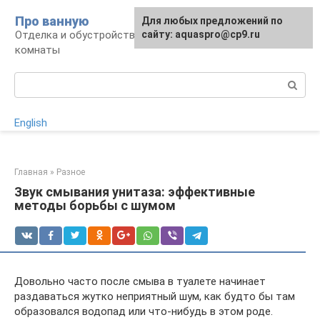
Перейти
Про ванную
Для любых предложений по
к
Отделка и обустройство современной ванной
сайту: aquaspro@cp9.ru
контенту
комнаты
Поиск:
English
Главная
»
Разное
Звук смывания унитаза: эффективные
методы борьбы с шумом
Довольно часто после смыва в туалете начинает
раздаваться жутко неприятный шум, как будто бы там
образовался водопад или что-нибудь в этом роде.