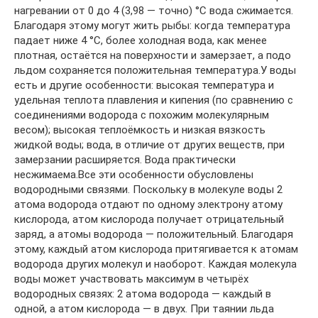
нагревании от 0 до 4 (3,98 — точно) °C вода сжимается.
Благодаря этому могут жить рыбы: когда температура
падает ниже 4 °C, более холодная вода, как менее
плотная, остаётся на поверхности и замерзает, а подо
льдом сохраняется положительная температура.У воды
есть и другие особенности: высокая температура и
удельная теплота плавления и кипения (по сравнению с
соединениями водорода с похожим молекулярным
весом); высокая теплоёмкость и низкая вязкость
жидкой воды; вода, в отличие от других веществ, при
замерзании расширяется. Вода практически
несжимаема.Все эти особенности обусловлены
водородными связями. Поскольку в молекуле воды 2
атома водорода отдают по одному электрону атому
кислорода, атом кислорода получает отрицательный
заряд, а атомы водорода — положительный. Благодаря
этому, каждый атом кислорода притягивается к атомам
водорода других молекул и наоборот. Каждая молекула
воды может участвовать максимум в четырёх
водородных связях: 2 атома водорода — каждый в
одной, а атом кислорода — в двух. При таянии льда