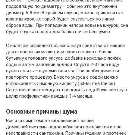
Если нет трубки, подберите в хозяйственном магазине
подходящую по диаметру – обычно это внутренний
диаметр 5-8 мм. В крайнем случае, можно прикрепить к
крану шнурок, который будет спускаться по линии
сброса воды. При попадании напора воды на шнурок, она
будет спускаться до дна бачка почти бесшумно.
С налетом справляются, используя средства от накипи
для стиральных машин, или просто залив в бачок
бутылку столового уксуса, добавив несколько ложек
соды и затем заполнив водной. Спустя 2-3 часа воду
нужно смыть – шум уменьшится. При необходимости
повторите процедуру. Вместо уксуса с содой можно
использовать лимонную кислоту (50-60 г на бачок).
Сантехники рекомендуют проводить подобную чистку в
целях профилактики каждые 3-4 месяца.
Основные причины шума
Все эти симптомов «заболевания» вашей
домашней системы водоснабжения появляются из-за
неисправности сантехники. Причины гудения и протечек