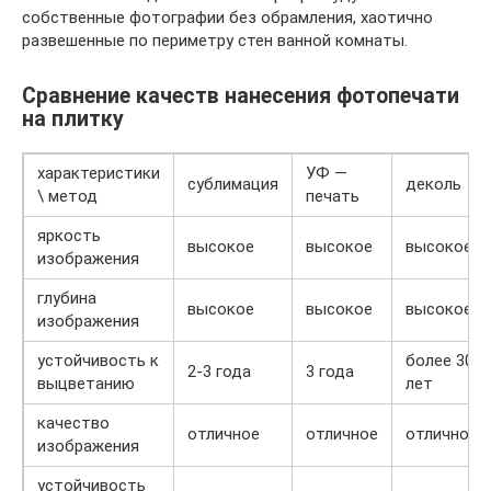
собственные фотографии без обрамления, хаотично
развешенные по периметру стен ванной комнаты.
Сравнение качеств нанесения фотопечати
на плитку
характеристики
УФ —
сублимация
деколь
\ метод
печать
яркость
высокое
высокое
высокое
изображения
глубина
высокое
высокое
высокое
изображения
устойчивость к
более 30
2-3 года
3 года
выцветанию
лет
качество
отличное
отличное
отличное
изображения
устойчивость