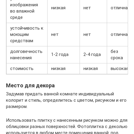
изображения
низкая
нет
отличная
во влажной
среде
устойчивость к
моющим
нет
нет
отличная
средствам
долговечность
без
1-2 года
2-4 года
нанесения
срока
стоимость
низкая
низкая
высокая
Место для декора
Задумав придать ванной комнате индивидуальный
колорит и стиль, определитесь с цветом, рисунком и его
размером.
Использовать плитку с нанесенным рисунком можно для
облицовки разных поверхностей. Фотоплитка с деколью
используется в любом месте помещения ванной: пол,