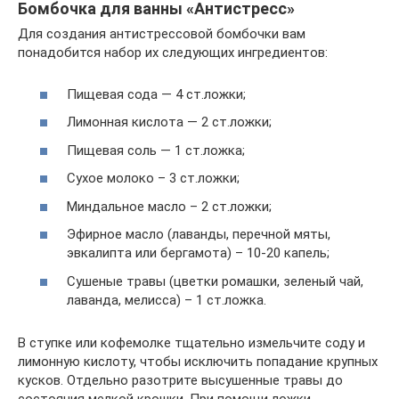
Бомбочка для ванны «Антистресс»
Для создания антистрессовой бомбочки вам
понадобится набор их следующих ингредиентов:
Пищевая сода — 4 ст.ложки;
Лимонная кислота — 2 ст.ложки;
Пищевая соль — 1 ст.ложка;
Сухое молоко – 3 ст.ложки;
Миндальное масло – 2 ст.ложки;
Эфирное масло (лаванды, перечной мяты,
эвкалипта или бергамота) – 10-20 капель;
Сушеные травы (цветки ромашки, зеленый чай,
лаванда, мелисса) – 1 ст.ложка.
В ступке или кофемолке тщательно измельчите соду и
лимонную кислоту, чтобы исключить попадание крупных
кусков. Отдельно разотрите высушенные травы до
состояния мелкой крошки. При помощи ложки