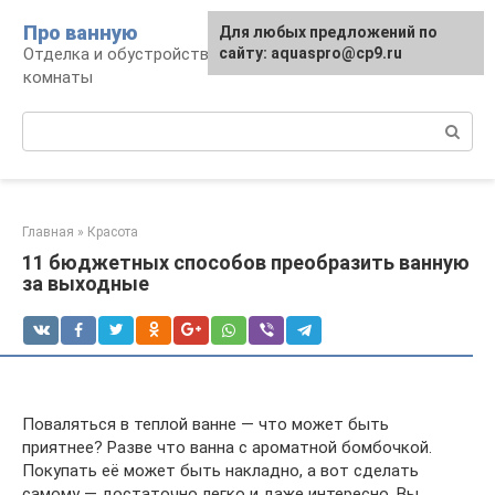
Перейти
Про ванную
Для любых предложений по
к
Отделка и обустройство современной ванной
сайту: aquaspro@cp9.ru
контенту
комнаты
Поиск:
Главная
»
Красота
11 бюджетных способов преобразить ванную
за выходные
Поваляться в теплой ванне — что может быть
приятнее? Разве что ванна с ароматной бомбочкой.
Покупать её может быть накладно, а вот сделать
самому — достаточно легко и даже интересно. Вы