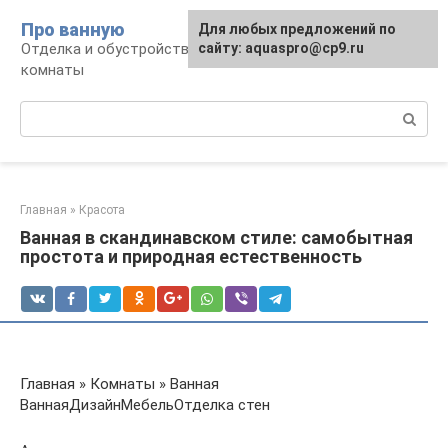
Перейти
Про ванную
Для любых предложений по
к
Отделка и обустройство современной ванной
сайту: aquaspro@cp9.ru
контенту
комнаты
Поиск:
Главная
»
Красота
Ванная в скандинавском стиле: самобытная
простота и природная естественность
Главная » Комнаты » Ванная
ВаннаяДизайнМебельОтделка стен